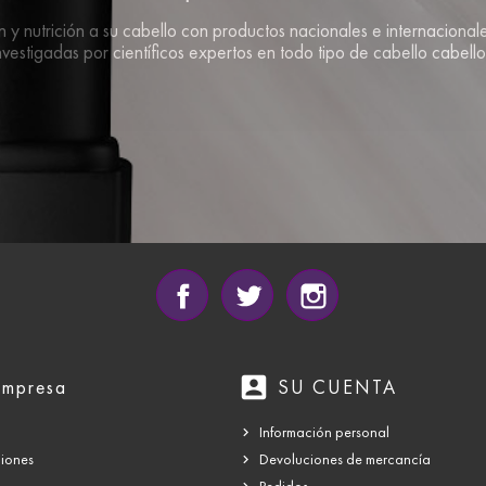
y nutrición a su cabello con productos nacionales e internacionale
nvestigadas por científicos expertos en todo tipo de cabello cabello
Facebook
Twitter
Instagram
account_box
empresa
SU CUENTA
Información personal
ciones
Devoluciones de mercancía