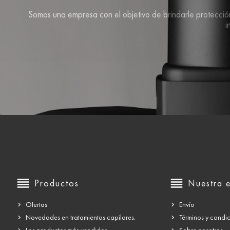
Somos una empresa con el objetivo de brindarle protección 
i
reorder
reorder
Productos
Nuestra 
Ofertas
Envío
Novedades en tratamientos capilares.
Términos y condi