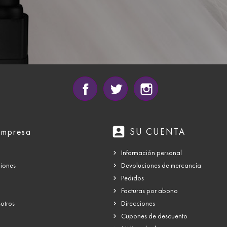
Facebook
Twitter
Instagram
account_box
empresa
SU CUENTA
Información personal
ciones
Devoluciones de mercancía
Pedidos
Facturas por abono
otros
Direcciones
Cupones de descuento