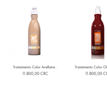
Tratamiento Color Avellana...
Tratamiento Color Ch


favorite
Precio
Precio
11.800,00 CRC
11.800,00 C