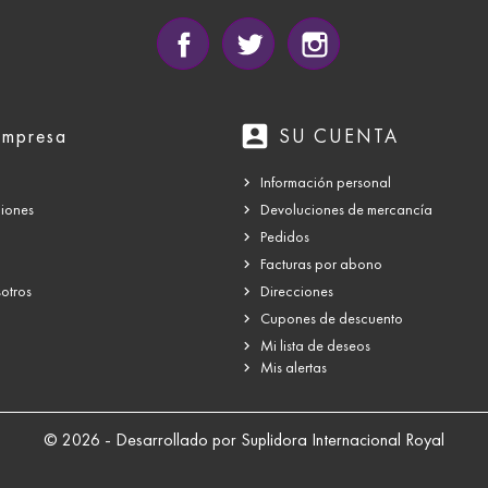
Facebook
Twitter
Instagram
account_box
empresa
SU CUENTA
Información personal
ciones
Devoluciones de mercancía
Pedidos
Facturas por abono
otros
Direcciones
Cupones de descuento
Mi lista de deseos
Mis alertas
© 2026 - Desarrollado por Suplidora Internacional Royal