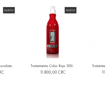
NUEVO
NUEVO
ocolate...
Tratamiento Color Rojo 300...
Tratamie

favorite
favorite
Precio
Pr
RC
11.800,00 CRC
1