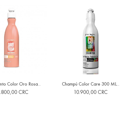
nto Color Oro Rosa...
Champú Color Care 300 ML...


favorite
favorite
ecio
Precio
1.800,00 CRC
10.900,00 CRC